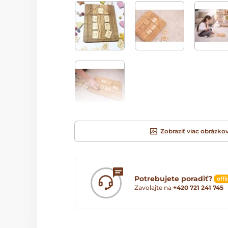
Zobraziť viac obrázko
Potrebujete poradiť?
offl
Zavolajte na
+420 721 241 745