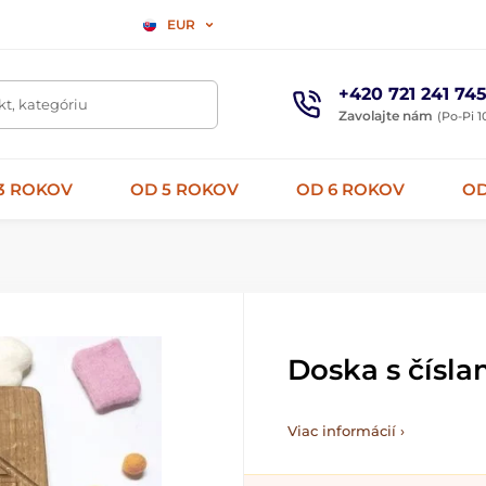
EUR
+420 721 241 74
t, kategóriu
Zavolajte nám
(Po-Pi 1
3 ROKOV
OD 5 ROKOV
OD 6 ROKOV
OD
Doska s čísl
Viac informácií ›