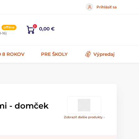
Prihlásiť sa
5
0
offline
0,00 €
0-16)
 8 ROKOV
PRE ŠKOLY
Výpredaj
ami - domček
Zobraziť ďalšie produkty ›