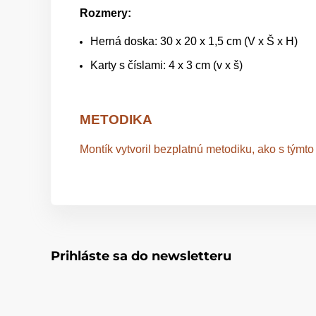
Rozmery:
Herná doska: 30 x 20 x 1,5 cm (V x Š x H)
Karty s číslami: 4 x 3 cm (v x š)
METODIKA
Montík vytvoril bezplatnú metodiku, ako s týmt
Prihláste sa do newsletteru