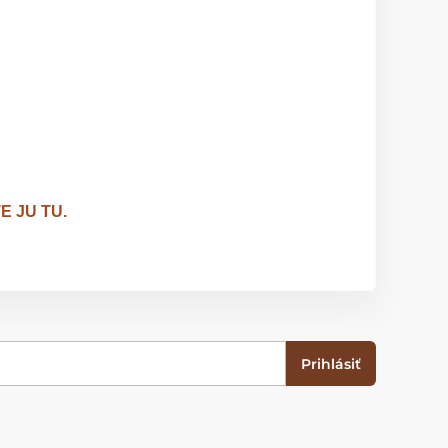
E JU TU.
Prihlásiť