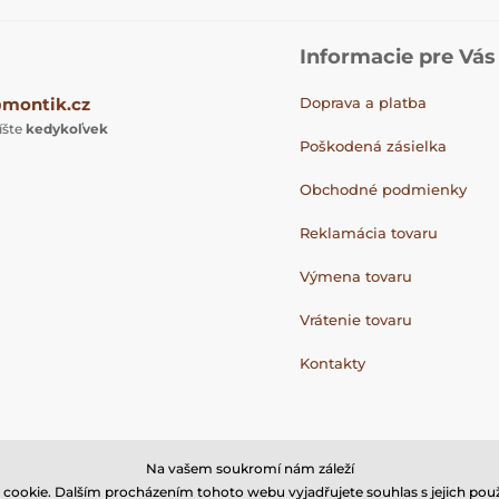
Informacie pre Vás
montik.cz
Doprava a platba
íšte
kedykoľvek
Poškodená zásielka
Obchodné podmienky
Reklamácia tovaru
Výmena tovaru
Vrátenie tovaru
Kontakty
Na vašem soukromí nám záleží
cookie. Dalším procházením tohoto webu vyjadřujete souhlas s jejich použ
© 2026 www.montik.sk ⦁ E-shop vytvorila
SIMPLIA.cz