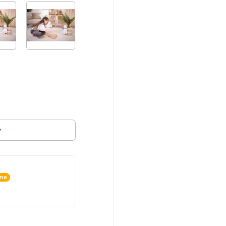
v
ine