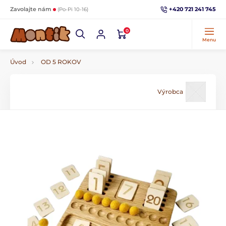
+420 721 241 745
Zavolajte nám
(Po-Pi 10-16)
0
Menu
Úvod
OD 5 ROKOV
Výrobca