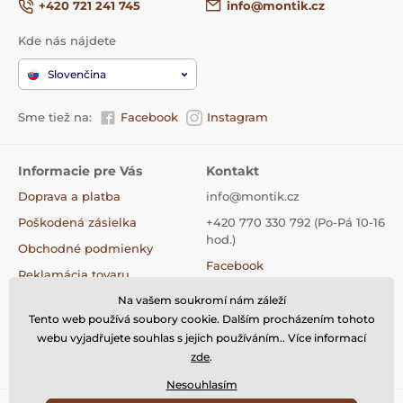
+420 721 241 745
info@montik.cz
na riešenie jednoduchých matematických úloh.
Pomocou loptičiek a kartičiek s číslami vytvorte
Kde nás nájdete
rôzne úlohy na sčítanie a odčítanie.
Slovenčina
Balenie obsahuje:
Sme tiež na:
Facebook
Instagram
obojstranná drevená doska (jedna strana -
podklad na znázornenie množstva 1-20, druhá
Informacie pre Vás
Kontakt
strana - podklad na matematické operácie +/-)
Doprava a platba
info@montik.cz
drevené kartičky s číslami
1 - 20
(obojstranné)
Poškodená zásielka
+420 770 330 792 (Po-Pá 10-16
drevené karty so symbolmi
+ - = > <
hod.)
Obchodné podmienky
Facebook
20 ručne vyrobených plstených guličiek
Reklamácia tovaru
Instagram
plátenné vrecko na lopty
Na vašem soukromí nám záleží
Výmena tovaru
Tiktok
Tento web používá soubory cookie. Dalším procházením tohoto
Vrátenie tovaru
webu vyjadřujete souhlas s jejich používáním.. Více informací
Kontakty
zde
.
Čo sa v hre vyvíja?
Nesouhlasím
vnímanie množstva 1 - 10; 11 - 20