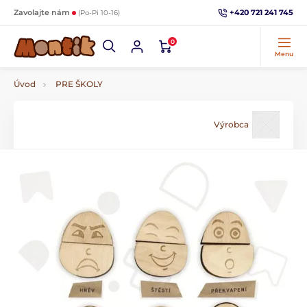
+420 721 241 745
Zavolajte nám
(Po-Pi 10-16)
0
Menu
Úvod
PRE ŠKOLY
Výrobca