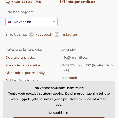
+420 721 241 745
info@montik.cz
Naučte sa nové zručnosti a preskúmajte
Kde nás nájdete
svet emócií s touto kreatívnou a zábavnou
sadou.
Slovenčina
Sme tiež na:
Facebook
Instagram
Informacie pre Vás
Kontakt
Doprava a platba
info@montik.cz
Poškodená zásielka
+420 770 330 792 (Po-Pá 10-16
hod.)
Obchodné podmienky
Facebook
Reklamácia tovaru
Instagram
Na vašem soukromí nám záleží
Výmena tovaru
Tiktok
Tento web používá soubory cookie. Dalším procházením tohoto
Vrátenie tovaru
webu vyjadřujete souhlas s jejich používáním.. Více informací
Kontakty
zde
.
Nesouhlasím