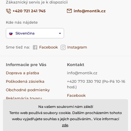
Zákaznický servis je k dispozícii
Čo vás táto skladačka naučí?
+420 721 241 745
info@montik.cz
Vďaka tejto stavebnici môže dieťa rozvíjať
svoju predstavivosť a zároveň spoznávať,
Kde nás nájdete
ako to funguje na farme medzi zvieratkami.
Slovenčina
Sme tiež na:
Facebook
Instagram
Výhody:
Rozvíja motorické zručnosti
Informacie pre Vás
Kontakt
Rozvíja logické myslenie
Doprava a platba
info@montik.cz
Poškodená zásielka
+420 770 330 792 (Po-Pá 10-16
Dieťa lepšie pochopí fungovanie farmy a
hod.)
zvierat
Obchodné podmienky
Facebook
Reklamácia tovaru
Instagram
Na vašem soukromí nám záleží
Výmena tovaru
Rozmery:
Tiktok
Tento web používá soubory cookie. Dalším procházením tohoto
Vrátenie tovaru
webu vyjadřujete souhlas s jejich používáním.. Více informací
26 x 48,5 cm (v x š)
Kontakty
zde
.