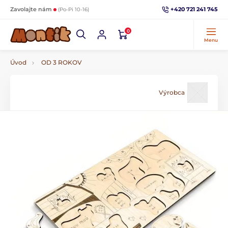
+420 721 241 745
Zavolajte nám
(Po-Pi 10-16)
0
Menu
Úvod
OD 3 ROKOV
Výrobca