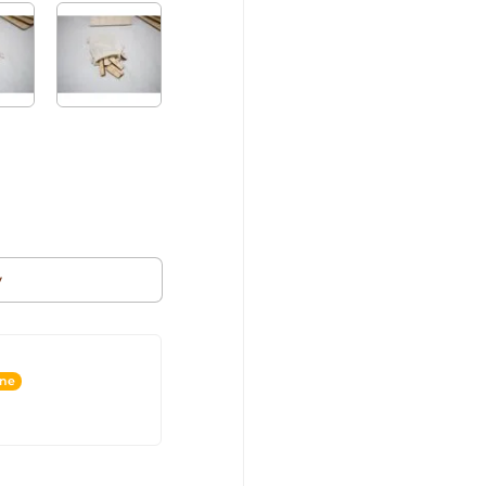
v
ine