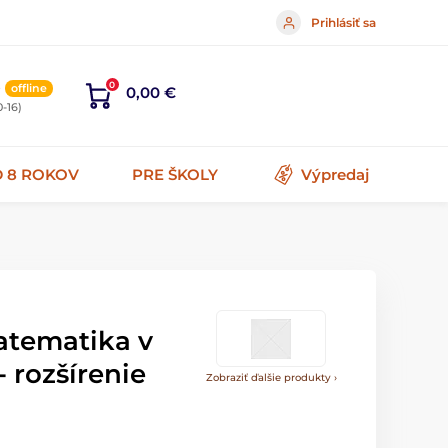
Prihlásiť sa
5
0
offline
0,00 €
0-16)
 8 ROKOV
PRE ŠKOLY
Výpredaj
atematika v
 rozšírenie
Zobraziť ďalšie produkty ›