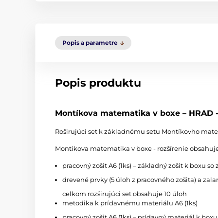
Popis a parametre
Popis produktu
Montíkova matematika v boxe – HRAD - 
Roširujúci set k základnému setu Montíkovho matema
Montíkova matematika v boxe - rozšírenie obsahuj
pracovný zošit A6 (1ks) – základný zošit k boxu s
drevené prvky (5 úloh z pracovného zošita) a zal
celkom rozširujúci set obsahuje 10 úloh
metodika k prídavnému materiálu A6 (1ks)
pracovný zošit A6 (1ks) – prídavný materiál k box