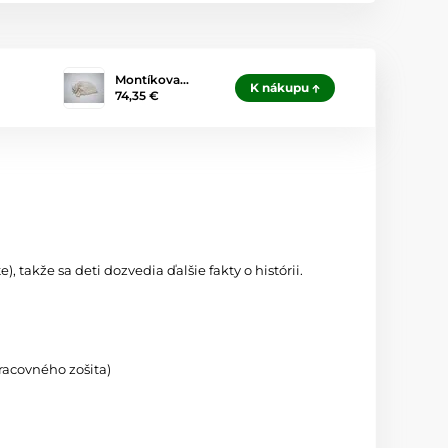
Montíkova…
K nákupu
74,35 €
akže sa deti dozvedia ďalšie fakty o histórii.
racovného zošita)