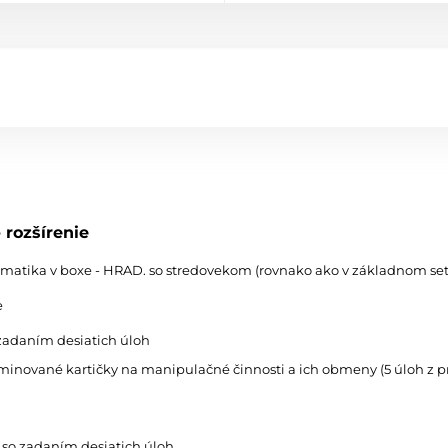
rozšírenie
tika v boxe - HRAD. so stredovekom (rovnako ako v základnom sete), t
e
o zadaním desiatich úloh
aminované kartičky na manipulačné činnosti a ich obmeny (5 úloh z p
u so zadaním desiatich úloh