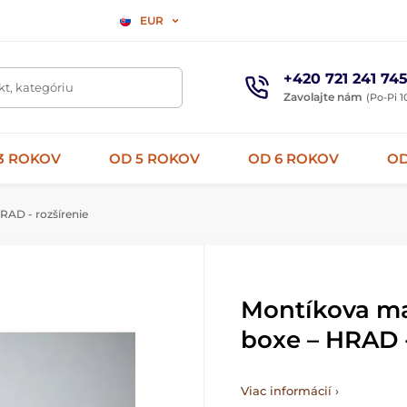
EUR
+420 721 241 74
t, kategóriu
Zavolajte nám
(Po-Pi 1
3 ROKOV
OD 5 ROKOV
OD 6 ROKOV
OD
AD - rozšírenie
Montíkova m
boxe – HRAD -
Viac informácií ›