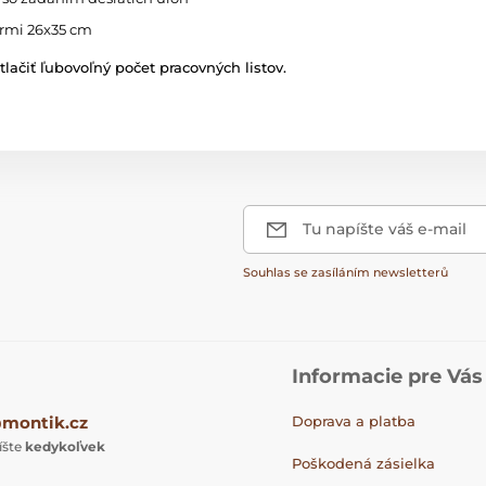
ermi 26x35 cm
lačiť ľubovoľný počet pracovných listov.
Tu napíšte váš e-mail
Souhlas se zasíláním newsletterů
Informacie pre Vás
montik.cz
Doprava a platba
íšte
kedykoľvek
Poškodená zásielka