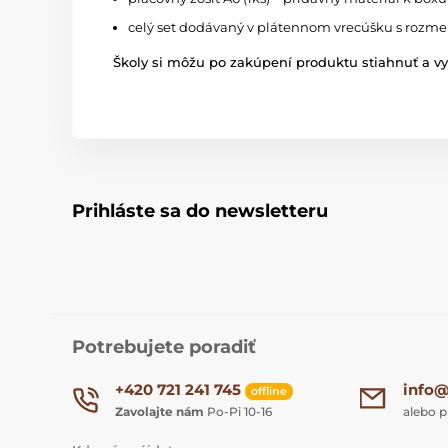
celý set dodávaný v plátennom vrecúšku s rozm
Školy si môžu po zakúpení produktu stiahnuť a vyt
Prihláste sa do newsletteru
Potrebujete poradiť
+420 721 241 745
info@
offline
Zavolajte nám
Po-Pi 10-16
alebo p