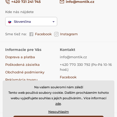
+420 721 241 745
info@montik.cz
Kde nás nájdete
Slovenčina
Sme tiež na:
Facebook
Instagram
Informacie pre Vás
Kontakt
Doprava a platba
info@montik.cz
Poškodená zásielka
+420 770 330 792 (Po-Pá 10-16
hod.)
Obchodné podmienky
Facebook
Reklamácia tovaru
Instagram
Na vašem soukromí nám záleží
Výmena tovaru
Tiktok
Tento web používá soubory cookie. Dalším procházením tohoto
Vrátenie tovaru
webu vyjadřujete souhlas s jejich používáním.. Více informací
Kontakty
zde
.
Nesouhlasím