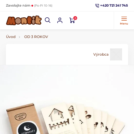
+420 721 241 745
Zavolajte nám
(Po-Pi 10-16)
0
Menu
Úvod
OD 3 ROKOV
Výrobca