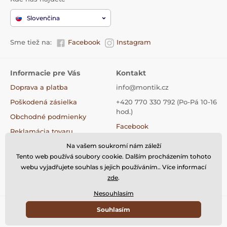
Slovenčina
Sme tiež na:
Facebook
Instagram
Informacie pre Vás
Kontakt
Doprava a platba
info@montik.cz
Poškodená zásielka
+420 770 330 792 (Po-Pá 10-16
hod.)
Obchodné podmienky
Facebook
Reklamácia tovaru
Instagram
Výmena tovaru
Na vašem soukromí nám záleží
Tiktok
Tento web používá soubory cookie. Dalším procházením tohoto
Vrátenie tovaru
webu vyjadřujete souhlas s jejich používáním.. Více informací
Kontakty
zde
.
Nesouhlasím
Souhlasím
© 2026 www.montik.sk ⦁ E-shop vytvorila
SIMPLIA.cz