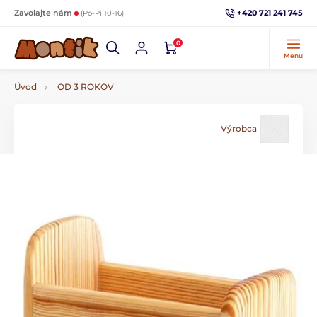
+420 721 241 745
Zavolajte nám
(Po-Pi 10-16)
0
Menu
Úvod
OD 3 ROKOV
Výrobca