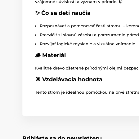
vzájomné súvislosti a význam v prírode. 🍃
✨ Čo sa deti naučia
Rozpoznávať a pomenovať časti stromu – korene,
Precvičiť si slovnú zásobu a porozumenie príro
Rozvíjať logické myslenie a vizuálne vnímanie
🪵 Materiál
Kvalitné drevo ošetrené prírodnými olejmi bezpeč
🎯 Vzdelávacia hodnota
Tento strom je ideálnou pomôckou na prvé stretn
Prihláste sa do newsletteru