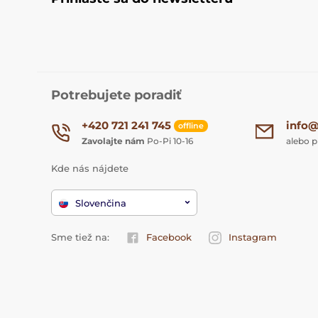
Potrebujete poradiť
+420 721 241 745
info@
offline
Zavolajte nám
Po-Pi 10-16
alebo p
Kde nás nájdete
Slovenčina
Sme tiež na:
Facebook
Instagram