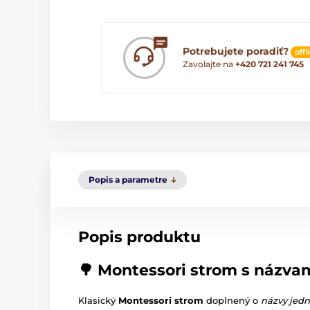
Potrebujete poradiť?
offl
Zavolajte na
+420 721 241 745
Popis a parametre
Popis produktu
🌳 Montessori strom s názvam
Klasický
Montessori strom
doplnený o
názvy jedn