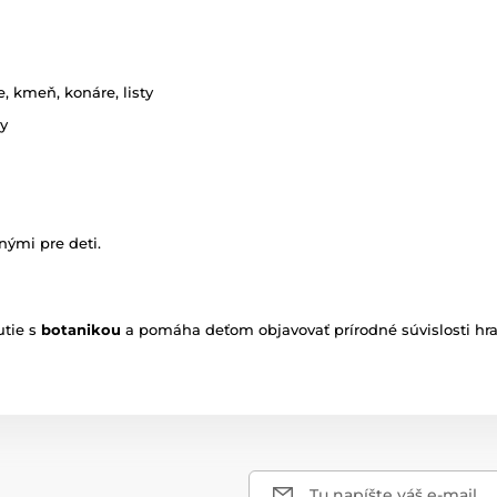
 kmeň, konáre, listy
dy
nými pre deti.
utie s
botanikou
a pomáha deťom objavovať prírodné súvislosti hr
Tu napíšte váš e-mail