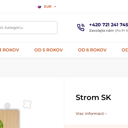
EUR
+420 721 241 74
t, kategóriu
Zavolajte nám
(Po-Pi 1
3 ROKOV
OD 5 ROKOV
OD 6 ROKOV
OD
Strom SK
Viac informácií ›