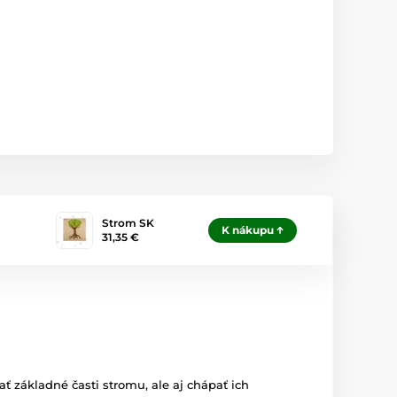
Strom SK
K nákupu
31,35 €
ť základné časti stromu, ale aj chápať ich