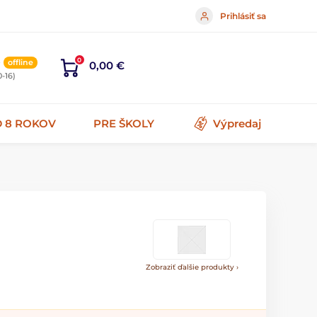
Prihlásiť sa
5
0
offline
0,00 €
0-16)
 8 ROKOV
PRE ŠKOLY
Výpredaj
Zobraziť ďalšie produkty ›