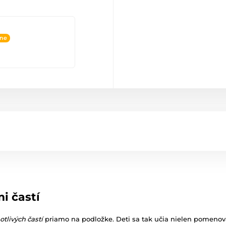
ine
i častí
otlivých častí
priamo na podložke. Deti sa tak učia nielen pomenova