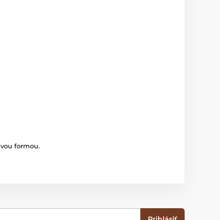
avou formou.
Prihlásiť