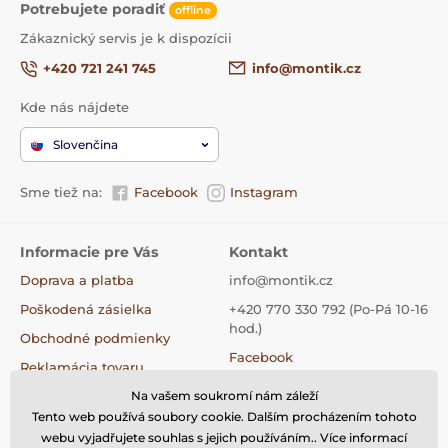
Potrebujete poradiť
offline
Obsahuje 21 prvkov + rámček a obálku
Zákaznický servis je k dispozícii
Hrúbka základne : 3 mm
+420 721 241 745
info@montik.cz
</span
Hrúbka puzzle: 5 mm
Kde nás nájdete
</span
Slovenčina
Hrúbka obalu: 5 mm
Sme tiež na:
Facebook
Instagram
Hrúbka obalu: 3 mm
</span
Informacie pre Vás
Kontakt
Ošetrené bezfarebným lakom bez
zápachu vhodným pre deti
Doprava a platba
info@montik.cz
Poškodená zásielka
+420 770 330 792 (Po-Pá 10-16
hod.)
Obchodné podmienky
Facebook
Reklamácia tovaru
Instagram
Na vašem soukromí nám záleží
Výmena tovaru
Tiktok
Tento web používá soubory cookie. Dalším procházením tohoto
Vrátenie tovaru
webu vyjadřujete souhlas s jejich používáním.. Více informací