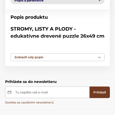
Popis a parametre
Popis produktu
STROMY, LISTY A PLODY -
edukatívne drevené puzzle 26x49 cm
Staňte sa odborníkom na lesné prostredie,
objavte listy a semená rôznych stromov,
Zobraziť celý popis
naučte sa ich názvami, vyrobte si z nich
pečiatku a doplňte ich jesennými</.>
Rozmery: 26×49 cm.
Prihláste sa do newsletteru
Tu napíšte váš e-mail
Prihlásiť
Výhody:
Souhlas se zasíláním newsletterů
Hádanky v 2 úrovniach:
listy a semená
;