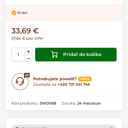
10 dní
33,69 €
27,84 € bez DPH
Pridať do košíka
Potrebujete poradiť?
offline
Zavolajte na
+420 721 241 745
Kód produktu:
SW0068
Záruka:
24 mesiacov