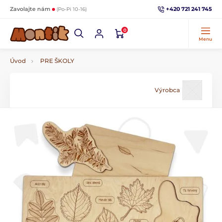
+420 721 241 745
Zavolajte nám
(Po-Pi 10-16)
0
Menu
Úvod
PRE ŠKOLY
Výrobca