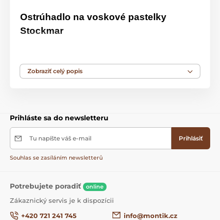
Ostrúhadlo na voskové pastelky
Stockmar
Kvalitné drevené orezávátko na voskové pastelky
Stockmar
.
Zobraziť celý popis
Materiál
Úplne ekologické - materiál drevo a tvrdý papier.
Prihláste sa do newsletteru
Tu napíšte váš e-mail
Prihlásiť
Souhlas se zasíláním newsletterů
Potrebujete poradiť
online
Zákaznický servis je k dispozícii
+420 721 241 745
info@montik.cz