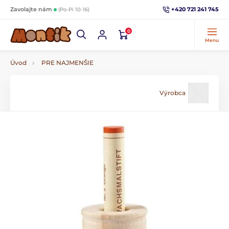
+420 721 241 745
Zavolajte nám
(Po-Pi 10-16)
0
Menu
Úvod
PRE NAJMENŠIE
Výrobca