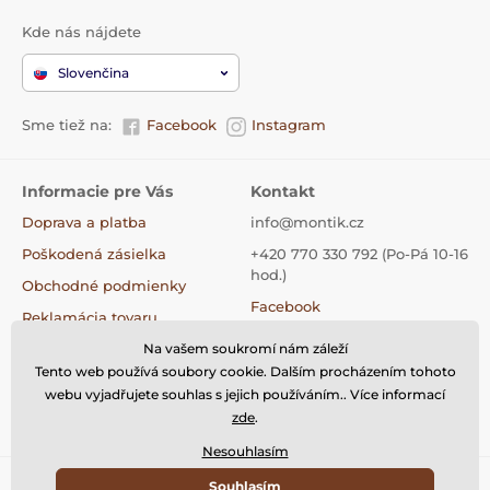
Kde nás nájdete
Slovenčina
Sme tiež na:
Facebook
Instagram
Informacie pre Vás
Kontakt
Doprava a platba
info@montik.cz
Poškodená zásielka
+420 770 330 792 (Po-Pá 10-16
hod.)
Obchodné podmienky
Facebook
Reklamácia tovaru
Instagram
Výmena tovaru
Na vašem soukromí nám záleží
Tiktok
Tento web používá soubory cookie. Dalším procházením tohoto
Vrátenie tovaru
webu vyjadřujete souhlas s jejich používáním.. Více informací
Kontakty
zde
.
Nesouhlasím
Souhlasím
© 2026 www.montik.sk ⦁ E-shop vytvorila
SIMPLIA.cz